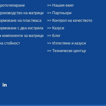
прототипиране
>> Нашия екип
производство на матрици
>> Партньори
ормоване на пластмаса
>> Контрол на качеството
рмоване с два изстрела
>> Казуси
а компоненти за матрици
>> Блог
на стойност
>> Изтегляне и казуси
>> Технически център