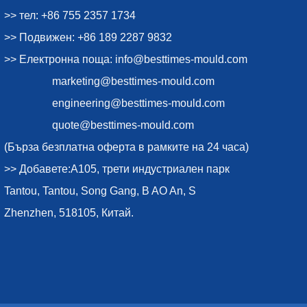
>> тел: +86 755 2357 1734
>> Подвижен: +86 189 2287 9832
>> Електронна поща:
info@besttimes-mould.com
marketing@besttimes-mould.com
engineering@besttimes-mould.com
quote@besttimes-mould.com
(Бърза безплатна оферта в рамките на 24 часа)
>> Добавете:A105, трети индустриален парк
Tantou, Tantou, Song Gang, B AO An, S
Zhenzhen, 518105, Китай.