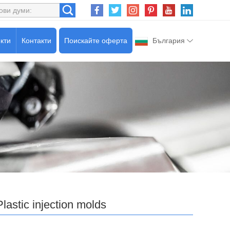
кти
Контакти
Поискайте оферта
България
Plastic injection molds