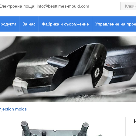
Електронна поща:
info@besttimes-mould.com
продукти
За нас
Фабрика и съоръжение
Управление на прое
injection molds