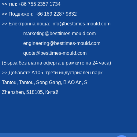
>> тел: +86 755 2357 1734
>> Подвижен: +86 189 2287 9832
>> Електронна поща:
info@besttimes-mould.com
marketing@besttimes-mould.com
engineering@besttimes-mould.com
quote@besttimes-mould.com
(Бърза безплатна оферта в рамките на 24 часа)
>> Добавете:A105, трети индустриален парк
Tantou, Tantou, Song Gang, B AO An, S
Zhenzhen, 518105, Китай.