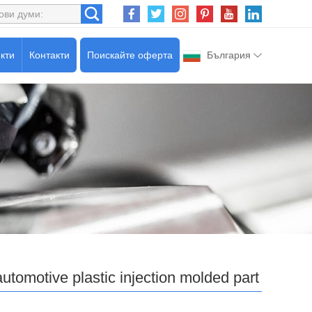
кти
Контакти
Поискайте оферта
България
automotive plastic injection molded part