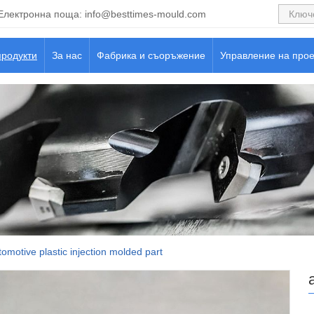
Електронна поща:
info@besttimes-mould.com
продукти
За нас
Фабрика и съоръжение
Управление на прое
tomotive plastic injection molded part