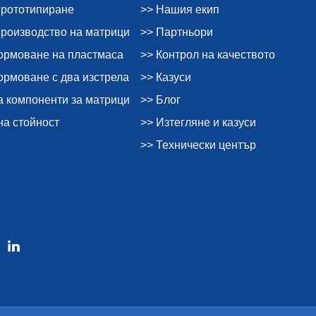
прототипиране
>> Нашия екип
производство на матрици
>> Партньори
ормоване на пластмаса
>> Контрол на качеството
рмоване с два изстрела
>> Казуси
а компоненти за матрици
>> Блог
на стойност
>> Изтегляне и казуси
>> Технически център