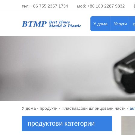
тел: +86 755 2357 1734
моб: +86 189 2287 9832
У дома
Услуги
У дома
-
продукти
-
Пластмасови шприцовани части
-
au
продуктови категории