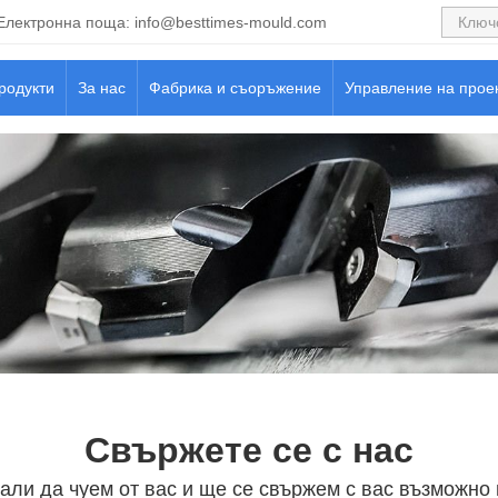
Електронна поща:
info@besttimes-mould.com
родукти
За нас
Фабрика и съоръжение
Управление на прое
Свържете се с нас
али да чуем от вас и ще се свържем с вас възможно 