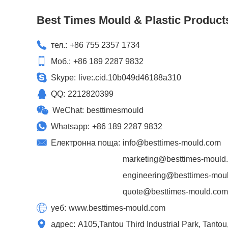
Best Times Mould & Plastic Product
тел.:
+86 755 2357 1734
Моб.:
+86 189 2287 9832
Skype:
live:.cid.10b049d46188a310
QQ:
2212820399
WeChat:
besttimesmould
Whatsapp:
+86 189 2287 9832
Електронна поща:
info@besttimes-mould.com
marketing@besttimes-mould
engineering@besttimes-mou
quote@besttimes-mould.com
уеб:
www.besttimes-mould.com
адрес:
A105,Tantou Third Industrial Park, Tant