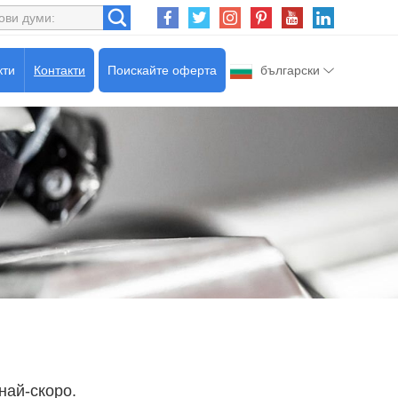
кти
Контакти
Поискайте оферта
български
най-скоро.