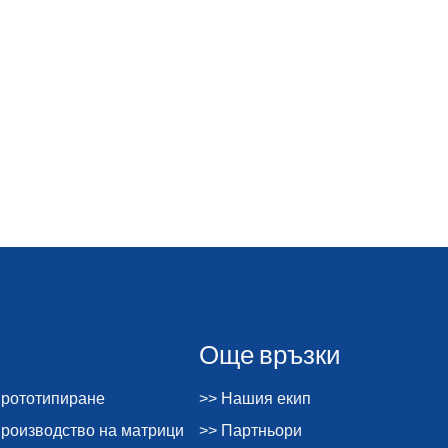
Още връзки
прототипиране
>> Нашия екип
производство на матрици
>> Партньори