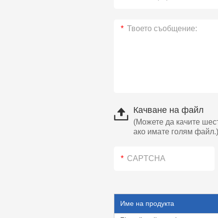
Качване на файл
(Можете да качите шес
ако имате голям файл.
Име на продукта