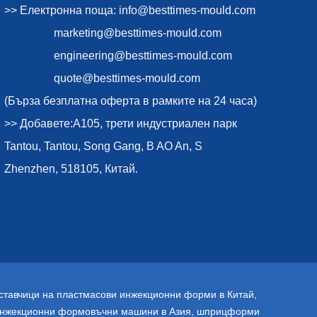
>> Електронна поща:
info@besttimes-mould.com
marketing@besttimes-mould.com
engineering@besttimes-mould.com
quote@besttimes-mould.com
(Бърза безплатна оферта в рамките на 24 часа)
>> Добавете:A105, трети индустриален парк
Tantou, Tantou, Song Gang, B AO An, S
Zhenzhen, 518105, Китай.
ставчици на пластмасови инжекционни форми в Китай
,
нжекционни формовъчни машини в Азия
,
шприцформи