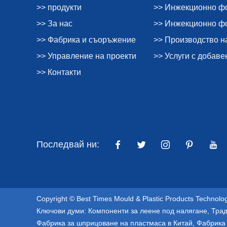
>> продукти
>> Инжекционно ф
>> За нас
>> Инжекционно фо
>> Фабрика и съоръжение
>> Производство н
>> Управление на проекти
>> Услуги с добаве
>> Контакти
Последвай ни:
Copyright © Best Times Mould & Plastic Products Technolo
Ключови думи:
Компоненти за леене под налягане
,
Трад
Фабрика за шприцоване на пластмаса в Китай
,
Фабрика 