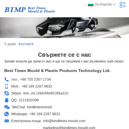
български
У дома
-
Контакти
Свържете се с нас
Бихме искали да чуем от вас и ще се свържем с вас възможно най-скоро.
Best Times Mould & Plastic Products Technology Ltd.
тел.:
+86 755 2357 1734
Моб.:
+86 189 2287 9832
Skype:
live:.cid.10b049d46188a310
QQ:
2212820399
WeChat:
besttimesmould
Whatsapp:
+86 189 2287 9832
Електронна поща:
info@besttimes-mould.com
marketing@besttimes-mould.com