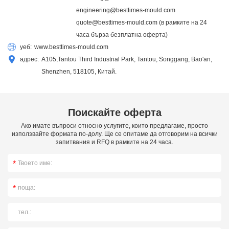
engineering@besttimes-mould.com
quote@besttimes-mould.com
(в рамките на 24
часа бърза безплатна оферта)
уеб:
www.besttimes-mould.com
адрес:
A105,Tantou Third Industrial Park, Tantou, Songgang, Bao'an,
Shenzhen, 518105, Китай.
Поискайте оферта
Ако имате въпроси относно услугите, които предлагаме, просто
използвайте формата по-долу. Ще се опитаме да отговорим на всички
запитвания и RFQ в рамките на 24 часа.