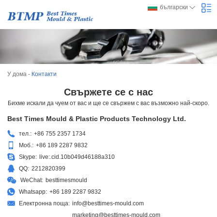
български
У дома
-
Контакти
Свържете се с нас
Бихме искали да чуем от вас и ще се свържем с вас възможно най-скоро.
Best Times Mould & Plastic Products Technology Ltd.
тел.:
+86 755 2357 1734
Моб.:
+86 189 2287 9832
Skype:
live:.cid.10b049d46188a310
QQ:
2212820399
WeChat:
besttimesmould
Whatsapp:
+86 189 2287 9832
Електронна поща:
info@besttimes-mould.com
marketing@besttimes-mould.com