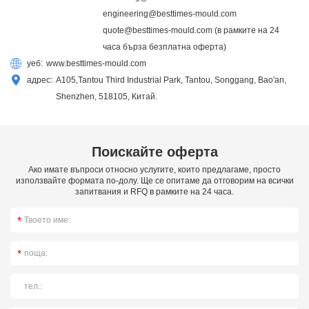
engineering@besttimes-mould.com
quote@besttimes-mould.com
(в рамките на 24
часа бърза безплатна оферта)
уеб:
www.besttimes-mould.com
адрес:
A105,Tantou Third Industrial Park, Tantou, Songgang, Bao'an,
Shenzhen, 518105, Китай.
Поискайте оферта
Ако имате въпроси относно услугите, които предлагаме, просто
използвайте формата по-долу. Ще се опитаме да отговорим на всички
запитвания и RFQ в рамките на 24 часа.