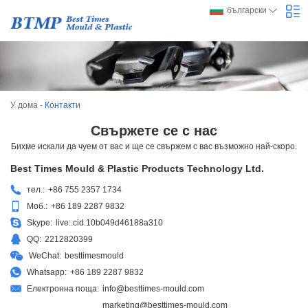
български
У дома
-
Контакти
Свържете се с нас
Бихме искали да чуем от вас и ще се свържем с вас възможно най-скоро.
Best Times Mould & Plastic Products Technology Ltd.
тел.:
+86 755 2357 1734
Моб.:
+86 189 2287 9832
Skype:
live:.cid.10b049d46188a310
QQ:
2212820399
WeChat:
besttimesmould
Whatsapp:
+86 189 2287 9832
Електронна поща:
info@besttimes-mould.com
marketing@besttimes-mould.com