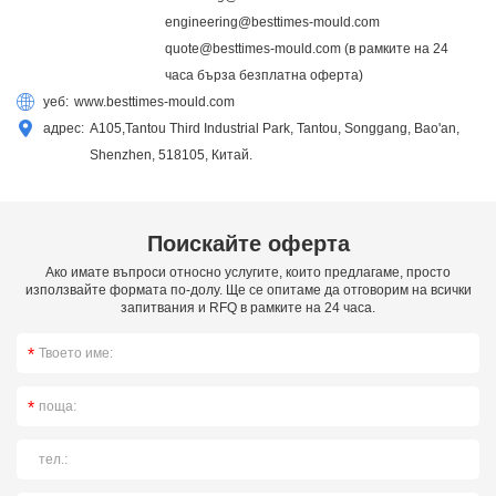
engineering@besttimes-mould.com
quote@besttimes-mould.com
(в рамките на 24
часа бърза безплатна оферта)
уеб:
www.besttimes-mould.com
адрес:
A105,Tantou Third Industrial Park, Tantou, Songgang, Bao'an,
Shenzhen, 518105, Китай.
Поискайте оферта
Ако имате въпроси относно услугите, които предлагаме, просто
използвайте формата по-долу. Ще се опитаме да отговорим на всички
запитвания и RFQ в рамките на 24 часа.