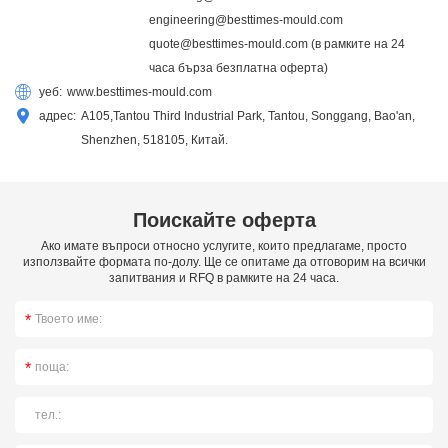
engineering@besttimes-mould.com
quote@besttimes-mould.com
(в рамките на 24
часа бърза безплатна оферта)
уеб:
www.besttimes-mould.com
адрес:
A105,Tantou Third Industrial Park, Tantou, Songgang, Bao'an,
Shenzhen, 518105, Китай.
Поискайте оферта
Ако имате въпроси относно услугите, които предлагаме, просто
използвайте формата по-долу. Ще се опитаме да отговорим на всички
запитвания и RFQ в рамките на 24 часа.