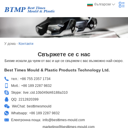
български
У дома
-
Контакти
Свържете се с нас
Бихме искали да чуем от вас и ще се свържем с вас възможно най-скоро.
Best Times Mould & Plastic Products Technology Ltd.
тел.:
+86 755 2357 1734
Моб.:
+86 189 2287 9832
Skype:
live:.cid.10b049d46188a310
QQ:
2212820399
WeChat:
besttimesmould
Whatsapp:
+86 189 2287 9832
Електронна поща:
info@besttimes-mould.com
marketing@besttimes-mould.com