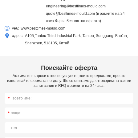
engineering@besttimes-mould.com
quote@besttimes-mould.com
(в рамките на 24
часа бърза безплатна оферта)
уеб:
www.besttimes-mould.com
адрес:
A105,Tantou Third Industrial Park, Tantou, Songgang, Bao'an,
Shenzhen, 518105, Китай.
Поискайте оферта
Ако имате въпроси относно услугите, които предлагаме, просто
използвайте формата по-долу. Ще се опитаме да отговорим на всички
запитвания и RFQ в рамките на 24 часа.