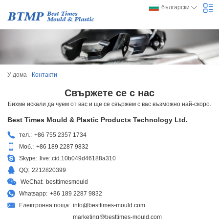
български
У дома
-
Контакти
Свържете се с нас
Бихме искали да чуем от вас и ще се свържем с вас възможно най-скоро.
Best Times Mould & Plastic Products Technology Ltd.
тел.:
+86 755 2357 1734
Моб.:
+86 189 2287 9832
Skype:
live:.cid.10b049d46188a310
QQ:
2212820399
WeChat:
besttimesmould
Whatsapp:
+86 189 2287 9832
Електронна поща:
info@besttimes-mould.com
marketing@besttimes-mould.com