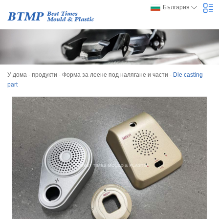
България
У дома
-
продукти
-
Форма за леене под налягане и части
-
Die casting
part